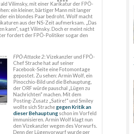
ald Vilimsky, mit einer Karikatur der FPÖ-
en: ein kleiner, bärtiger Mann mit langer
, der ein blondes Paar bedroht. Wolf macht
arikaturen aus der NS-Zeit aufmerksam. „Das
en kann“, sagt Vilimsky. Doch er meint nicht
ter fordert der FPÖ-Politiker sogar den
FPÖ-Attacke 2
: Vizekanzler und FPÖ-
Chef Strache hat auf seiner
Facebook-Seite eine Fotomontage
gepostet. Zu sehen: Armin Wolf, ein
Pinocchio-Bild und die Behauptung,
der ORF würde pauschal „Lügen zu
Nachrichten“ machen. Mit dem
Posting-Zusatz „Satire!“ und Smiley
wollte sich Strache
gegen Kritik an
dieser Behauptung
schon im Vorfeld
immunisieren. Armin Wolf klagt nun
den Vizekanzler wegen des Vorwurfs.
Denn der Lügenvorwurf wurde per