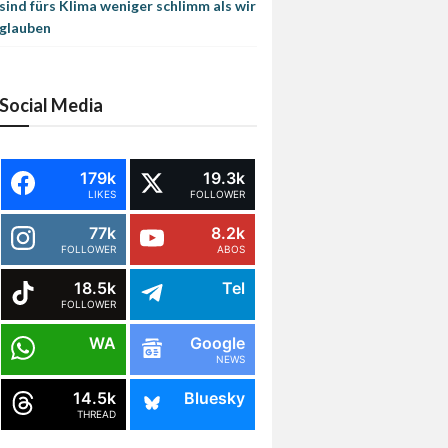
sind fürs Klima weniger schlimm als wir
glauben
Social Media
179k
19.3k
LIKES
FOLLOWER
77k
8.2k
FOLLOWER
ABOS
18.5k
Tel
FOLLOWER
WA
Google
NEWS
14.5k
Bluesky
THREAD