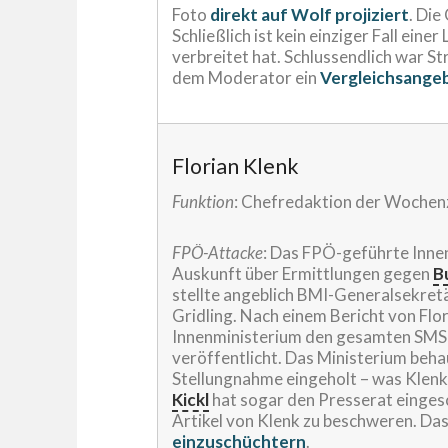
Foto
direkt auf Wolf projiziert
. Die
Schließlich ist kein einziger Fall eine
verbreitet hat. Schlussendlich war 
dem Moderator ein
Vergleichsange
Florian Klenk
Funktion
: Chefredaktion der Wochenz
FPÖ-Attacke
: Das FPÖ-geführte Inne
Auskunft über Ermittlungen gegen
B
stellte angeblich BMI-Generalsekret
Gridling. Nach einem Bericht von Flor
Innenministerium den gesamten SMS-
veröffentlicht. Das Ministerium beh
Stellungnahme eingeholt – was Klenk
Kickl
hat sogar den Presserat einges
Artikel von Klenk zu beschweren. Das 
einzuschüchtern
.