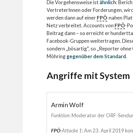
Die Vorgehensweise ist
ähnlich
: Beric
VertreterInnen oder Forderungen, wird 
werden dann auf einer
FPÖ
-nahen Plat
Netz verbreitet. Accounts von
FPÖ
-Po
Beitrag dann – so erreicht er hundertt
Facebook-Gruppen weitertragen. Diese B
sondern „bösartig“, so „Reporter ohne
Möhring
gegenüber dem Standard
.
Angriffe mit System
Armin Wolf
Funktion
: Moderator der ORF-Sendung
FPÖ
-Attacke 1
: Am 23. April 2019 ko