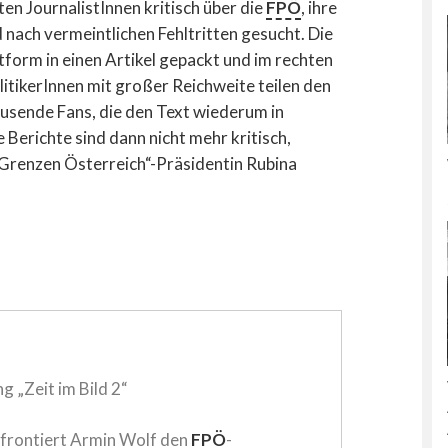
hten JournalistInnen kritisch über die
FPÖ
, ihre
nach vermeintlichen Fehltritten gesucht. Die
tform in einen Artikel gepackt und im rechten
litikerInnen mit großer Reichweite teilen den
ausende Fans, die den Text wiederum in
erichte sind dann nicht mehr kritisch,
 Grenzen Österreich“-Präsidentin Rubina
 „Zeit im Bild 2“
nfrontiert Armin Wolf den
FPÖ
-