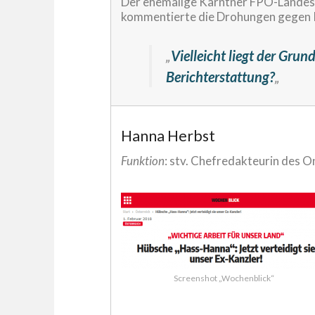
Der ehemalige Kärntner FPÖ-Landes
kommentierte die Drohungen gegen 
„
Vielleicht liegt der Grun
Berichterstattung?
„
Hanna Herbst
Funktion
: stv. Chefredakteurin des 
Screenshot „Wochenblick“