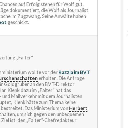
 Chancen auf Erfolg stehen für Wolf gut.
r Lüge dokumentiert, die Wolf als Journalist
Strache im Zugzwang. Seine Anwälte haben
bot
geschickt.
eitung „Falter“
nministerium wollte vor der
Razzia im BVT
urschenschaften
erhalten. Die Anfrage
är Goldgruber an den BVT-Direktor
ian Klenk dazu im „Falter“ hat das
 und Mailverkehr mit dem Journalisten
auptet, Klenk hätte zum Thema keine
 bestreitet. Das Ministerium von
Herbert
chalten, um sich gegen den unbequemen
Ziel ist, den „Falter“-Chefredakteur