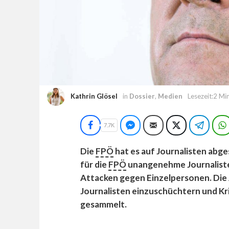
Kathrin Glösel
in
Dossier
,
Medien
Lesezeit:2 Mi
Facebook
Facebook Messenger
E-Mail
Twitter
Teleg
7.7K
Die
FPÖ
hat es auf Journalisten abge
für die
FPÖ
unangenehme Journalisten 
Attacken gegen Einzelpersonen. Die 
Journalisten einzuschüchtern und Kri
gesammelt.