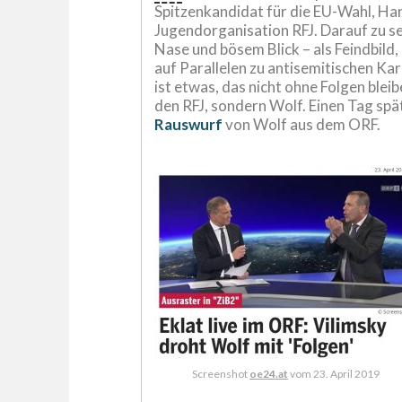
Spitzenkandidat für die EU-Wahl, Har
Jugendorganisation RFJ. Darauf zu seh
Nase und bösem Blick – als Feindbild
auf Parallelen zu antisemitischen K
ist etwas, das nicht ohne Folgen bleib
den RFJ, sondern Wolf. Einen Tag spä
Rauswurf
von Wolf aus dem ORF.
Screenshot
oe24.at
vom 23. April 2019