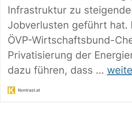
Infrastruktur zu steigend
Jobverlusten geführt hat
ÖVP-Wirtschaftsbund-Chef
Privatisierung der Energi
Privatisierun
dazu führen, dass …
weite
auf
Kosten
der
Kontrast.at
Allgemeinheit
Warum
Energienetze
in
öffentlicher
Hand
bleiben