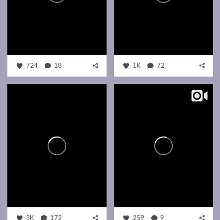
724
18
1K
72
3K
172
259
9