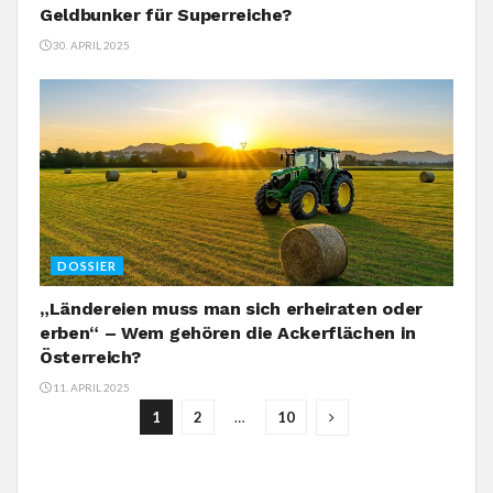
Geldbunker für Superreiche?
30. APRIL 2025
DOSSIER
„Ländereien muss man sich erheiraten oder
erben“ – Wem gehören die Ackerflächen in
Österreich?
11. APRIL 2025
1
2
…
10