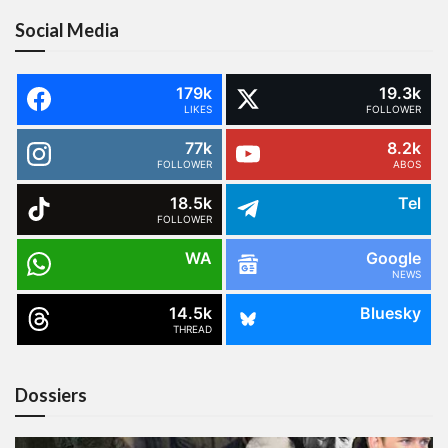
Social Media
179k
19.3k
LIKES
FOLLOWER
77k
8.2k
FOLLOWER
ABOS
18.5k
Tel
FOLLOWER
WA
Google
NEWS
14.5k
Bluesky
THREAD
Dossiers