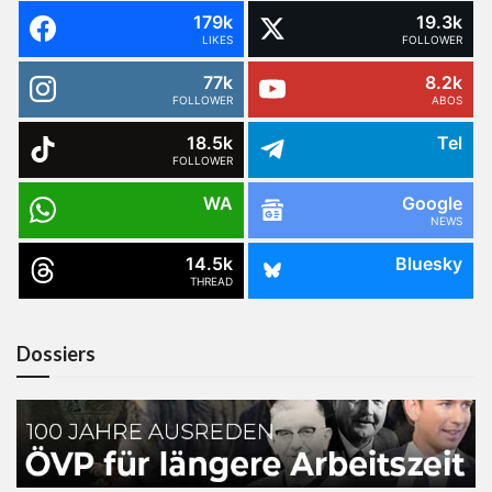
179k
19.3k
LIKES
FOLLOWER
77k
8.2k
FOLLOWER
ABOS
18.5k
Tel
FOLLOWER
WA
Google
NEWS
14.5k
Bluesky
THREAD
Dossiers