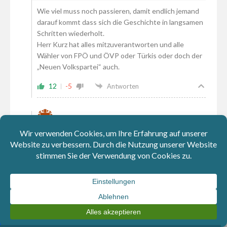
Wie viel muss noch passieren, damit endlich jemand
darauf kommt dass sich die Geschichte in langsamen
Schritten wiederholt.
Herr Kurz hat alles mitzuverantworten und alle
Wähler von FPÖ und ÖVP oder Türkis oder doch der
„Neuen Volkspartei“ auch.
12
-5
Antworten
Johannes
Reply to
Johannes
25. Mai 2019 19:47
Das alles als „Skandälchen“ herunterspielen, zeigt wie
so manche Wahrnehmung ist.. Nennen wir sie mal
sehr freundlich „KURZ“sichtig…
6
-5
Antworten
saloo