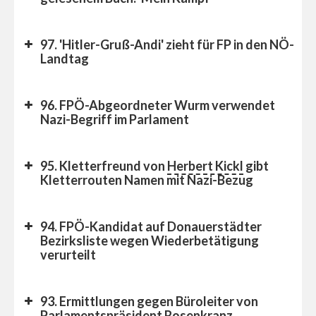
#AfD
97. 'Hitler-Gruß-Andi' zieht für FP in den NÖ-
#Helferich
Landtag
Burschenschaft
#Wien
96. FPÖ-Abgeordneter Wurm verwendet
Nazi-Begriff im Parlament
95. Kletterfreund von
Herbert Kickl
gibt
https://t.co/CPHSCKVS6l
Kletterrouten Namen mit Nazi-Bezug
pic.twitter.com/80aOjLo6cb
94. FPÖ-Kandidat auf Donauerstädter
June 6, 2024
Bezirksliste wegen Wiederbetätigung
verurteilt
93. Ermittlungen gegen Büroleiter von
Parlamentspräsident Rosenkranz