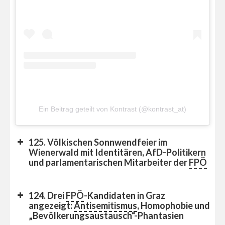
Ein Beitrag geteilt von Kontrast (@kontrast_at)
125. Völkischen Sonnwendfeier im
Wienerwald mit Identitären, AfD-Politikern
und parlamentarischen Mitarbeiter der
FPÖ
124. Drei
FPÖ
-Kandidaten in Graz
angezeigt:
Antisemitismus
, Homophobie und
„Bevölkerungsaustausch“-Phantasien
Seit Jahresbeginn wurden drei Männer