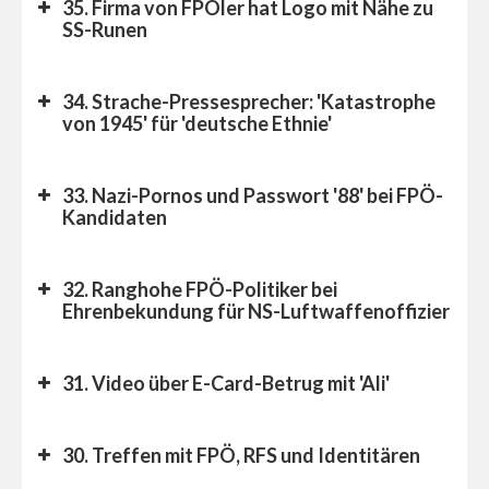
35. Firma von FPÖler hat Logo mit Nähe zu
SS-Runen
34. Strache-Pressesprecher: 'Katastrophe
von 1945' für 'deutsche Ethnie'
33. Nazi-Pornos und Passwort '88' bei FPÖ-
Kandidaten
32. Ranghohe FPÖ-Politiker bei
Ehrenbekundung für NS-Luftwaffenoffizier
31. Video über E-Card-Betrug mit 'Ali'
30. Treffen mit FPÖ, RFS und Identitären