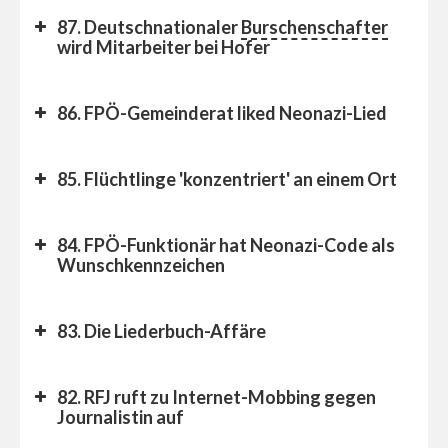
Ordnungsruf
87. Deutschnationaler
Burschenschafter
wird Mitarbeiter bei Hofer
86. FPÖ-Gemeinderat liked Neonazi-Lied
https://t.co/gxsVyIiGDK
April
25, 2025
85. Flüchtlinge 'konzentriert' an einem Ort
84. FPÖ-Funktionär hat Neonazi-Code als
Wunschkennzeichen
83. Die Liederbuch-Affäre
82. RFJ ruft zu Internet-Mobbing gegen
Journalistin auf