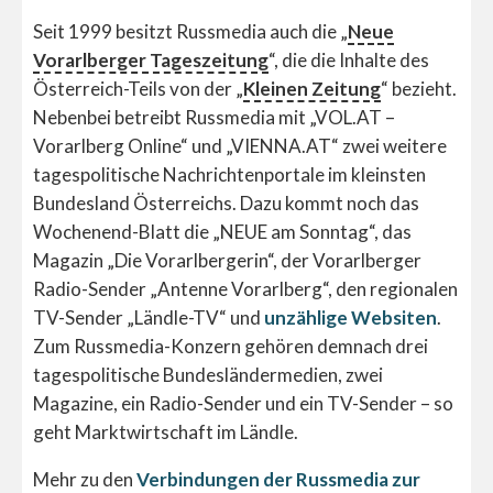
Seit 1999 besitzt Russmedia auch die „
Neue
Vorarlberger Tageszeitung
“, die die Inhalte des
Österreich-Teils von der „
Kleinen Zeitung
“ bezieht.
Nebenbei betreibt Russmedia mit „VOL.AT –
Vorarlberg Online“ und „VIENNA.AT“ zwei weitere
tagespolitische Nachrichtenportale im kleinsten
Bundesland Österreichs. Dazu kommt noch das
Wochenend-Blatt die „NEUE am Sonntag“, das
Magazin „Die Vorarlbergerin“, der Vorarlberger
Radio-Sender „Antenne Vorarlberg“, den regionalen
TV-Sender „Ländle-TV“ und
unzählige Websiten
.
Zum Russmedia-Konzern gehören demnach drei
tagespolitische Bundesländermedien, zwei
Magazine, ein Radio-Sender und ein TV-Sender – so
geht Marktwirtschaft im Ländle.
Mehr zu den
Verbindungen der Russmedia zur