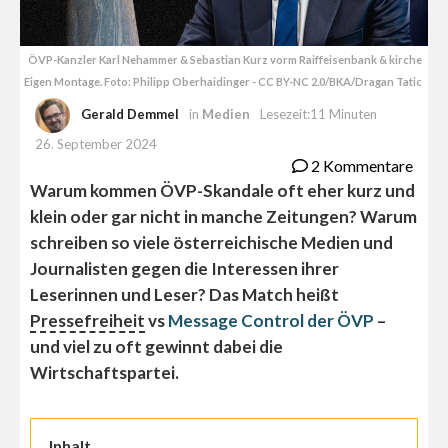
ÖVP-Kanzler Karl Nehammer & Sebastian Kurz vorm Raiffeisenbank & kirche
Eigen Montage. Foto: Philipp Oberhaidinger - CC BY-NC 2.0/BKA/Dragan Tatic
Gerald Demmel
in
Medien
Lesezeit:11 Minuten
26. September 2024
2 Kommentare
Warum kommen ÖVP-Skandale oft eher kurz und
klein oder gar nicht in manche Zeitungen? Warum
schreiben so viele österreichische Medien und
Journalisten gegen die Interessen ihrer
Leserinnen und Leser? Das Match heißt
Pressefreiheit
vs
Message Control der ÖVP
–
und viel zu oft gewinnt dabei die
Wirtschaftspartei.
Inhalt