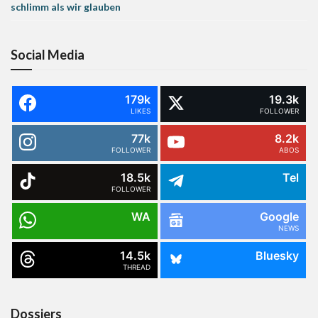
schlimm als wir glauben
Social Media
179k
19.3k
LIKES
FOLLOWER
77k
8.2k
FOLLOWER
ABOS
18.5k
Tel
FOLLOWER
WA
Google
NEWS
14.5k
Bluesky
THREAD
Dossiers