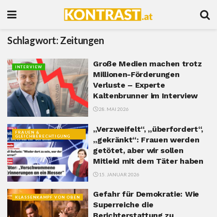
Schlagwort:
Zeitungen
Große Medien machen trotz
INTERVIEW
Millionen-Förderungen
Verluste – Experte
Kaltenbrunner im Interview
28. MAI 2026
„Verzweifelt“, „überfordert“,
FRAUEN &
GLEICHBERECHTIGUNG
„gekränkt“: Frauen werden
getötet, aber wir sollen
Mitleid mit dem Täter haben
15. JANUAR 2026
Gefahr für Demokratie: Wie
KLASSENKAMPF VON OBEN
Superreiche die
Berichterstattung zu