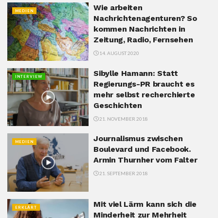
Wie arbeiten
MEDIEN
Nachrichtenagenturen? So
kommen Nachrichten in
Zeitung, Radio, Fernsehen
14. AUGUST 2020
Sibylle Hamann: Statt
INTERVIEW
Regierungs-PR braucht es
mehr selbst recherchierte
Geschichten
21. NOVEMBER 2018
Journalismus zwischen
MEDIEN
Boulevard und Facebook.
Armin Thurnher vom Falter
21. SEPTEMBER 2018
Mit viel Lärm kann sich die
ERKLÄRT
Minderheit zur Mehrheit