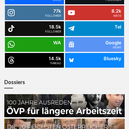
77k
8.2k
FOLLOWER
ABOS
18.5k
Tel
FOLLOWER
WA
Google
NEWS
14.5k
Bluesky
THREAD
Dossiers