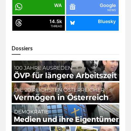
WA
Google
NEWS
14.5k
Bluesky
THREAD
Dossiers