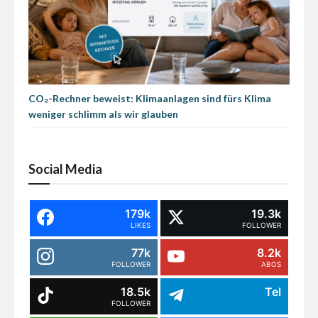
CO₂-Rechner beweist: Klimaanlagen sind fürs Klima
weniger schlimm als wir glauben
Social Media
179k
19.3k
LIKES
FOLLOWER
77k
8.2k
FOLLOWER
ABOS
18.5k
Tel
FOLLOWER