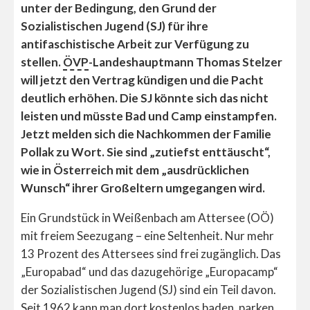
unter der Bedingung, den Grund der
Sozialistischen Jugend (SJ) für ihre
antifaschistische Arbeit zur Verfügung zu
stellen.
ÖVP
-Landeshauptmann Thomas Stelzer
will jetzt den Vertrag kündigen und die Pacht
deutlich erhöhen. Die SJ könnte sich das nicht
leisten und müsste Bad und Camp einstampfen.
Jetzt melden sich die Nachkommen der Familie
Pollak zu Wort. Sie sind „zutiefst enttäuscht“,
wie in Österreich mit dem „ausdrücklichen
Wunsch“ ihrer Großeltern umgegangen wird.
Ein Grundstück in Weißenbach am Attersee (OÖ)
mit freiem Seezugang – eine Seltenheit. Nur mehr
13 Prozent des Attersees sind frei zugänglich. Das
„Europabad“ und das dazugehörige „Europacamp“
der Sozialistischen Jugend (SJ) sind ein Teil davon.
Seit 1962 kann man dort kostenlos baden, parken