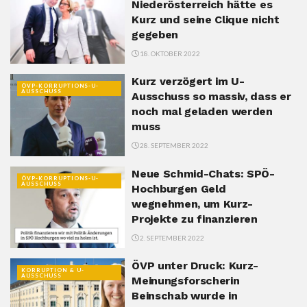
Niederösterreich hätte es
Kurz und seine Clique nicht
gegeben
18. OKTOBER 2022
Kurz verzögert im U-
ÖVP-KORRUPTIONS-U-
AUSSCHUSS
Ausschuss so massiv, dass er
noch mal geladen werden
muss
28. SEPTEMBER 2022
Neue Schmid-Chats: SPÖ-
ÖVP-KORRUPTIONS-U-
AUSSCHUSS
Hochburgen Geld
wegnehmen, um Kurz-
Projekte zu finanzieren
2. SEPTEMBER 2022
ÖVP unter Druck: Kurz-
KORRUPTION & U-
AUSSCHUSS
Meinungsforscherin
Beinschab wurde in