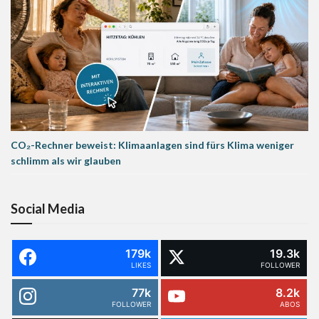
CO₂-Rechner beweist: Klimaanlagen sind fürs Klima weniger
schlimm als wir glauben
Social Media
179k
19.3k
LIKES
FOLLOWER
77k
8.2k
FOLLOWER
ABOS