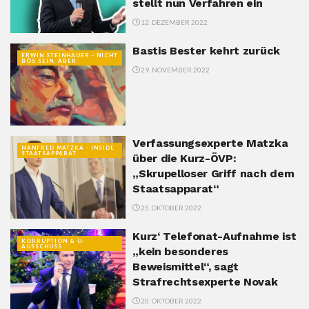
stellt nun Verfahren ein
12. DEZEMBER 2022
Bastis Bester kehrt zurück
ERWIN STEINHAUER - NICHT
BÖS SEIN, ABER
29. NOVEMBER 2022
Verfassungsexperte Matzka
MANFRED MATZKA - INSIDE
STAATSAPPARAT
über die Kurz-ÖVP:
„Skrupelloser Griff nach dem
Staatsapparat“
25. OKTOBER 2022
Kurz‘ Telefonat-Aufnahme ist
KORRUPTION & U-
AUSSCHUSS
„kein besonderes
Beweismittel“, sagt
Strafrechtsexperte Novak
20. OKTOBER 2022