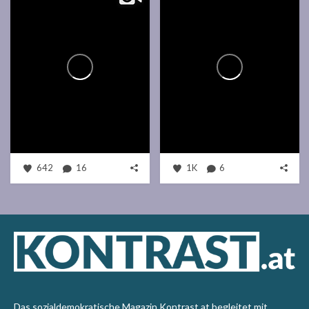
642
16
1K
6
Das sozialdemokratische Magazin Kontrast.at begleitet mit