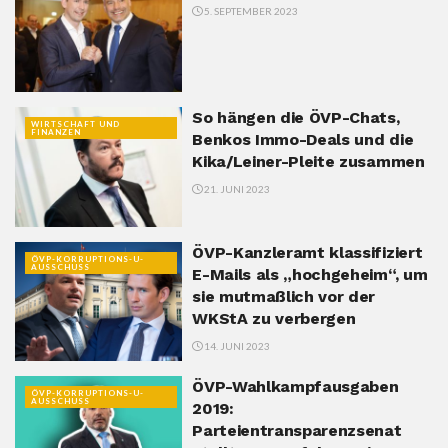
5. SEPTEMBER 2023
So hängen die ÖVP-Chats,
WIRTSCHAFT UND
FINANZEN
Benkos Immo-Deals und die
Kika/Leiner-Pleite zusammen
21. JUNI 2023
ÖVP-Kanzleramt klassifiziert
ÖVP-KORRUPTIONS-U-
AUSSCHUSS
E-Mails als „hochgeheim“, um
sie mutmaßlich vor der
WKStA zu verbergen
14. JUNI 2023
ÖVP-Wahlkampfausgaben
ÖVP-KORRUPTIONS-U-
AUSSCHUSS
2019:
Parteientransparenzsenat