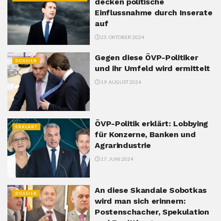
decken politische
Einflussnahme durch Inserate
auf
23. OKTOBER 2024
Gegen diese ÖVP-Politiker
DOSSIER
und ihr Umfeld wird ermittelt
19. AUGUST 2024
ÖVP-Politik erklärt: Lobbying
ERKLÄRT
für Konzerne, Banken und
Agrarindustrie
17. JUNI 2024
An diese Skandale Sobotkas
DOSSIER
wird man sich erinnern:
Postenschacher, Spekulation