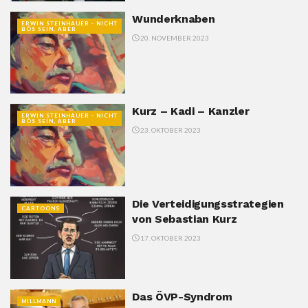
Wunderknaben
ERWIN STEINHAUER - NICHT
BÖS SEIN, ABER
20. NOVEMBER 2023
Kurz – Kadi – Kanzler
ERWIN STEINHAUER - NICHT
BÖS SEIN, ABER
23. OKTOBER 2023
Die Verteidigungsstrategien
CARTOONS
von Sebastian Kurz
17. OKTOBER 2023
Das ÖVP-Syndrom
MILLMANN