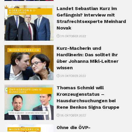
Landet Sebastian Kurz im
KORRUPTION & U-
AUSSCHUSS
Gefängnis? Interview mit
Strafrechtsexperte Meinhard
Novak
19. OKTOBER 2022
Kurz-Macherin und
NIEDERÖSTERREICH
Hardlinerin: Das solltet ihr
über Johanna Mikl-Leitner
wissen
19. OKTOBER 2022
Thomas Schmid will
ÖVP-KORRUPTIONS-U-
AUSSCHUSS
Kronzeugenstatus –
Hausdurchsuchungen bei
Rene Benkos Signa Gruppe
18. OKTOBER 2022
Ohne die ÖVP-
NIEDERÖSTERREICH