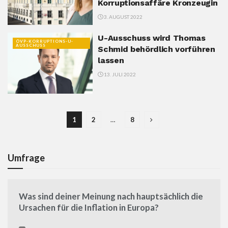
Korruptionsaffäre Kronzeugin
3. AUGUST 2022
U-Ausschuss wird Thomas
ÖVP-KORRUPTIONS-U-
AUSSCHUSS
Schmid behördlich vorführen
lassen
13. JULI 2022
1
2
…
8
Umfrage
Was sind deiner Meinung nach hauptsächlich die
Ursachen für die Inflation in Europa?