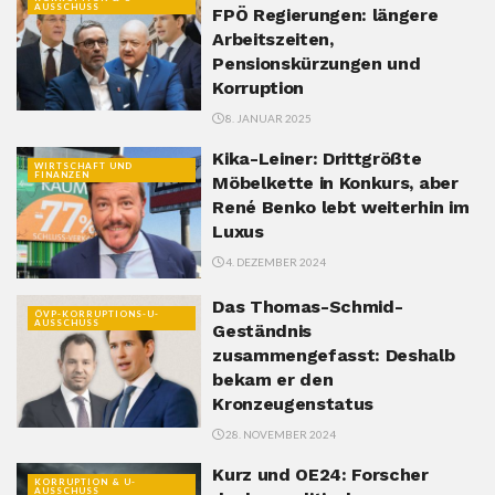
AUSSCHUSS
FPÖ Regierungen: längere
Arbeitszeiten,
Pensionskürzungen und
Korruption
8. JANUAR 2025
Kika-Leiner: Drittgrößte
WIRTSCHAFT UND
FINANZEN
Möbelkette in Konkurs, aber
René Benko lebt weiterhin im
Luxus
4. DEZEMBER 2024
Das Thomas-Schmid-
ÖVP-KORRUPTIONS-U-
AUSSCHUSS
Geständnis
zusammengefasst: Deshalb
bekam er den
Kronzeugenstatus
28. NOVEMBER 2024
Kurz und OE24: Forscher
KORRUPTION & U-
AUSSCHUSS