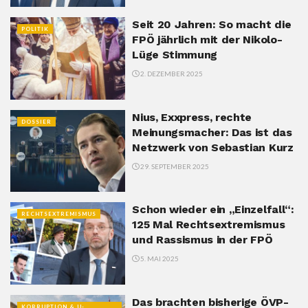
Seit 20 Jahren: So macht die
POLITIK
FPÖ jährlich mit der Nikolo-
Lüge Stimmung
2. DEZEMBER 2025
Nius, Exxpress, rechte
DOSSIER
Meinungsmacher: Das ist das
Netzwerk von Sebastian Kurz
29. SEPTEMBER 2025
Schon wieder ein „Einzelfall“:
RECHTSEXTREMISMUS
125 Mal Rechtsextremismus
und Rassismus in der FPÖ
5. MAI 2025
Das brachten bisherige ÖVP-
KORRUPTION & U-