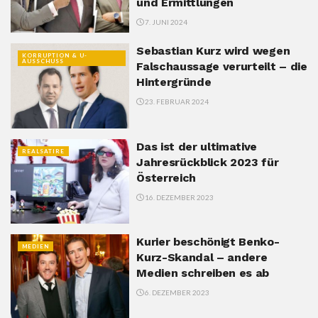
und Ermittlungen
7. JUNI 2024
Sebastian Kurz wird wegen
KORRUPTION & U-
AUSSCHUSS
Falschaussage verurteilt – die
Hintergründe
23. FEBRUAR 2024
Das ist der ultimative
REALSATIRE
Jahresrückblick 2023 für
Österreich
16. DEZEMBER 2023
Kurier beschönigt Benko-
MEDIEN
Kurz-Skandal – andere
Medien schreiben es ab
6. DEZEMBER 2023