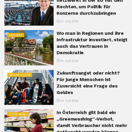
netzwerkt in der EU mit den
Rechten, um Politik für
Konzerne durchzubringen
17. JULI 2026
Wo man in Regionen und ihre
ERKLÄRT
Infrastruktur investiert, steigt
auch das Vertrauen in
Demokratie
16. JULI 2026
Zukunftsangst oder nicht?
NACHRICHTEN
Für junge Menschen ist
Zuversicht eine Frage des
Geldes
14. JULI 2026
In Österreich gilt bald ein
GOOD NEWS
„Greenwashing“-Verbot,
damit Verbraucher nicht mehr
getäuscht werden können