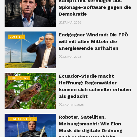
kämpft mit Vermögen aus
Spionage-Software gegen die
Demokratie
27. MAI 2026
Endgegner Windrad: Die FPÖ
DOSSIER
will mit allen Mitteln die
Energiewende aufhalten
22. MAI 2026
Ecuador-Studie macht
GOOD NEWS
Hoffnung: Regenwälder
können sich schneller erholen
als gedacht
27. APRIL 2026
Roboter, Satelliten,
DIGITALES LEBEN
Meinungsmacht: Wie Elon
Musk die digitale Ordnung