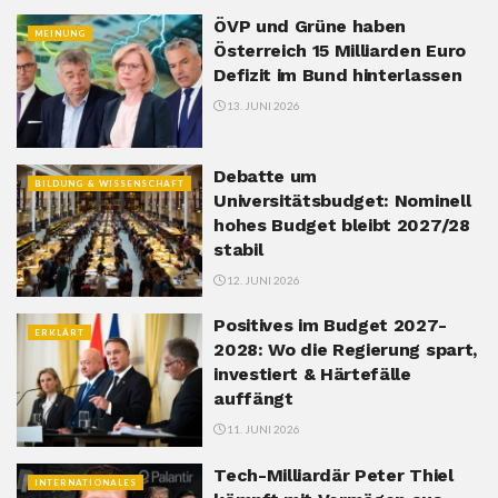
ÖVP und Grüne haben
MEINUNG
Österreich 15 Milliarden Euro
Defizit im Bund hinterlassen
13. JUNI 2026
Debatte um
BILDUNG & WISSENSCHAFT
Universitätsbudget: Nominell
hohes Budget bleibt 2027/28
stabil
12. JUNI 2026
Positives im Budget 2027-
ERKLÄRT
2028: Wo die Regierung spart,
investiert & Härtefälle
auffängt
11. JUNI 2026
Tech-Milliardär Peter Thiel
INTERNATIONALES