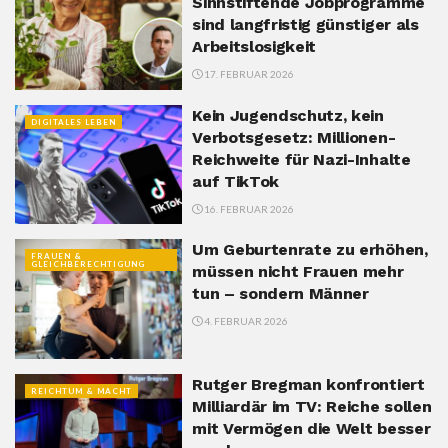
Sinnstiftende Jobprogramme
sind langfristig günstiger als
Arbeitslosigkeit
17. FEBRUAR 2026
Kein Jugendschutz, kein
DIGITALES LEBEN
Verbotsgesetz: Millionen-
Reichweite für Nazi-Inhalte
auf TikTok
16. FEBRUAR 2026
Um Geburtenrate zu erhöhen,
FRAUEN &
GLEICHBERECHTIGUNG
müssen nicht Frauen mehr
tun – sondern Männer
4. FEBRUAR 2026
Rutger Bregman konfrontiert
REICHTUM & MACHT
Milliardär im TV: Reiche sollen
mit Vermögen die Welt besser