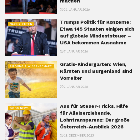
machen
26. JANUAR 2026
Trumps Politik für Konzerne:
NACHRICHTEN
Etwa 145 Staaten einigen sich
auf globale Mindeststeuer –
USA bekommen Ausnahme
7. JANUAR 2026
Gratis-Kindergarten: Wien,
BILDUNG & WISSENSCHAFT
Kärnten und Burgenland sind
Vorreiter
2. JANUAR 2026
Aus für Steuer-Tricks, Hilfe
GOOD NEWS
für Alleinerziehende,
Lohntransparenz: Der große
Österreich-Ausblick 2026
18. DEZEMBER 2025