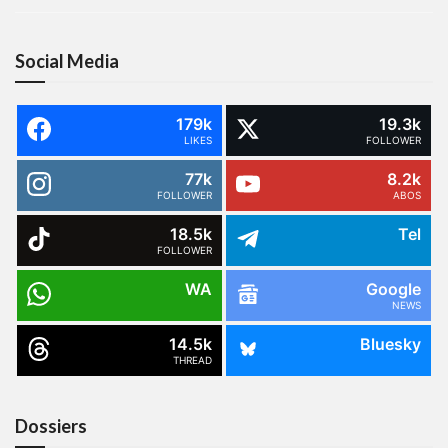
Social Media
179k
19.3k
LIKES
FOLLOWER
77k
8.2k
FOLLOWER
ABOS
18.5k
Tel
FOLLOWER
WA
Google
NEWS
14.5k
Bluesky
THREAD
Dossiers