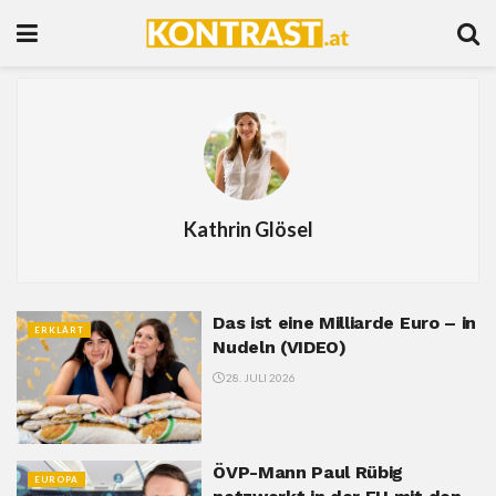
Kathrin Glösel
Das ist eine Milliarde Euro – in
ERKLÄRT
Nudeln (VIDEO)
28. JULI 2026
ÖVP-Mann Paul Rübig
EUROPA