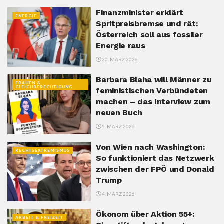
Finanzminister erklärt
ENERGIE
Spritpreisbremse und rät:
Österreich soll aus fossiler
Energie raus
20. MÄRZ 2026
Barbara Blaha will Männer zu
FRAUEN &
GLEICHBERECHTIGUNG
feministischen Verbündeten
machen – das Interview zum
neuen Buch
5. MÄRZ 2026
Von Wien nach Washington:
RECHTSEXTREMISMUS
So funktioniert das Netzwerk
zwischen der FPÖ und Donald
Trump
4. MÄRZ 2026
Ökonom über Aktion 55+:
ARBEIT & FREIZEIT