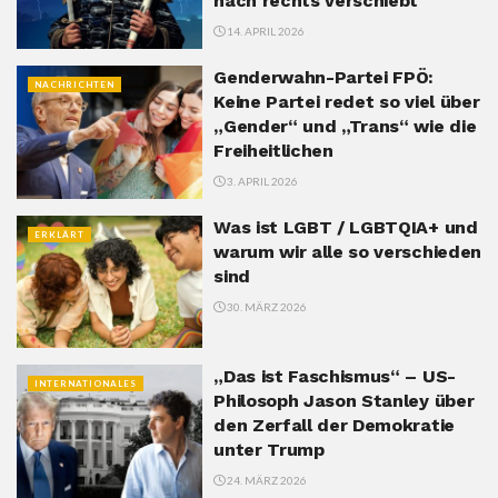
nach rechts verschiebt
14. APRIL 2026
Genderwahn-Partei FPÖ:
NACHRICHTEN
Keine Partei redet so viel über
„Gender“ und „Trans“ wie die
Freiheitlichen
3. APRIL 2026
Was ist LGBT / LGBTQIA+ und
ERKLÄRT
warum wir alle so verschieden
sind
30. MÄRZ 2026
„Das ist Faschismus“ – US-
INTERNATIONALES
Philosoph Jason Stanley über
den Zerfall der Demokratie
unter Trump
24. MÄRZ 2026