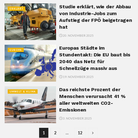
Studie erklärt, wie der Abbau
ERKLÄRT
von Industrie-Jobs zum
Aufstieg der FPÖ beigetragen
hat
20. NOVEMBER 2025
Europas Städte im
EUROPA
Stundentakt: Die EU baut bis
2040 das Netz für
Schnellzüge massiv aus
19. NOVEMBER 2025
Das reichste Prozent der
UMWELT & KLIMA
Menschen verursacht 41 %
aller weltweiten CO2-
Emissionen
3. NOVEMBER 2025
1
2
…
12