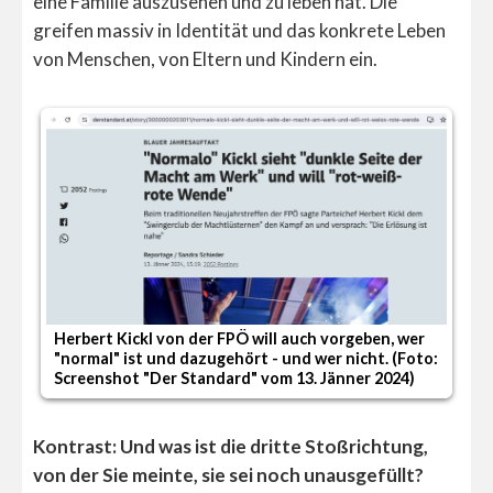
eine Familie auszusehen und zu leben hat. Die
greifen massiv in Identität und das konkrete Leben
von Menschen, von Eltern und Kindern ein.
Herbert Kickl von der FPÖ will auch vorgeben, wer
"normal" ist und dazugehört - und wer nicht. (Foto:
Screenshot "Der Standard" vom 13. Jänner 2024)
K
"
v
Kontrast: Und was ist die dritte Stoßrichtung,
von der Sie meinte, sie sei noch unausgefüllt?