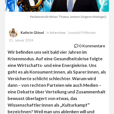
Quelle: BKA/ Andy Wenzel/ Nehammer Quelle:
Parlamentsdirektion/ Thomas Jantzen ((eigene Montage))
Kathrin Glösel
in
Interview
Lesezeit:9 Minuten
25. Januar 2024
0 Kommentare
Wir befinden uns seit bald vier Jahren im
Krisenmodus. Auf eine Gesundheitskrise folgte
eine Wirtschafts- und eine Energiekrise. Uns
geht es als Konsument:innen, als Sparer:innen, als
Versicherte schlicht schlechter. Warum wird
dann – von rechten Parteien wie auch Medien –
eine Debatte über Verteilung und Zusammenhalt
bewusst überlagert von etwas, das
Wissenschaftler:innen als „Kulturkampf“
bezeichnen? Weil man uns ablenken will und