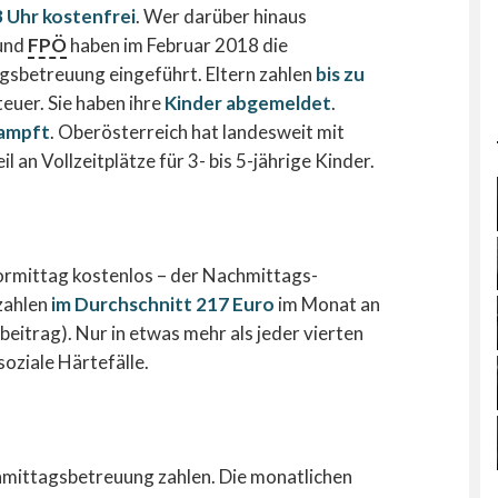
3 Uhr kostenfrei
. Wer darüber hinaus
und
FPÖ
haben im Februar 2018 die
gsbetreuung eingeführt. Eltern zahlen
bis zu
teuer. Sie haben ihre
Kinder abgemeldet
.
ampft
. Oberösterreich hat landesweit mit
 an Vollzeitplätze für 3- bis 5-jährige Kinder.
Vormittag kostenlos – der Nachmittags-
 zahlen
im Durchschnitt 217 Euro
im Monat an
eitrag). Nur in etwas mehr als jeder vierten
oziale Härtefälle.
hmittagsbetreuung zahlen. Die monatlichen