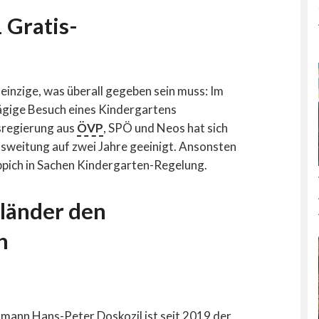
 Gratis-
einzige, was überall gegeben sein muss: Im
btägige Besuch eines Kindergartens
sregierung aus
ÖVP
, SPÖ und Neos hat sich
sweitung auf zwei Jahre geeinigt. Ansonsten
eppich in Sachen Kindergarten-Regelung.
sländer den
h
ann Hans-Peter Doskozil ist seit 2019 der