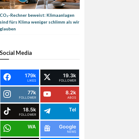
CO₂-Rechner beweist: Klimaanlagen
sind fürs Klima weniger schlimm als wir
glauben
Social Media
179k
19.3k
LIKES
FOLLOWER
77k
8.2k
FOLLOWER
ABOS
18.5k
Tel
FOLLOWER
WA
Google
NEWS