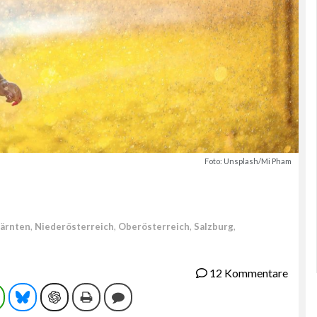
Foto: Unsplash/Mi Pham
ärnten
,
Niederösterreich
,
Oberösterreich
,
Salzburg
,
12 Kommentare
ram
WhatsApp
Bluesky
ChatGPT
Drucken
Kommentieren