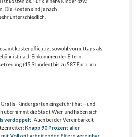
ist kostenlos. Für kleinere Kinder bzw.
. Die Kosten sind je nach
ehr unterschiedlich.
gesamt kostenpflichtig, sowohl vormittags als
bühr ist nach Einkommen der Eltern
etreuung (45 Stunden) bis zu 587 Euro pro
 Gratis-Kindergarten eingeführt hat – und
en übernimmt die Stadt Wien und haben sich
ls verdoppelt
. Auch bei der Vereinbarkeit
tzenreiter:
Knapp 90 Prozent aller
mit Vollzeit arbeitenden Eltern vereinbar
,