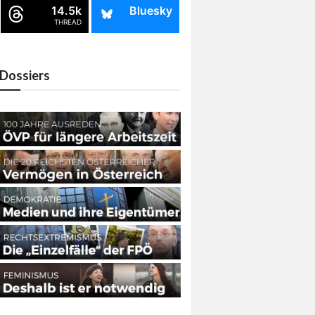
14.5k
Bluesky
THREAD
Dossiers