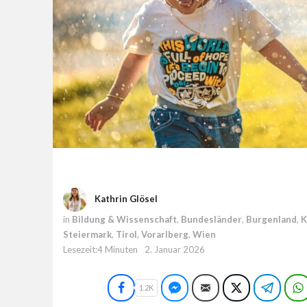
Kathrin Glösel
in
Bildung & Wissenschaft
,
Bundesländer
,
Burgenland
,
K
Steiermark
,
Tirol
,
Vorarlberg
,
Wien
Lesezeit:4 Minuten
2. Januar 2026
Facebook
Facebook Messenger
E-Mail
Twitter
Teleg
1.2K