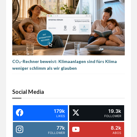
CO₂-Rechner beweist: Klimaanlagen sind fürs Klima
weniger schlimm als wir glauben
Social Media
179k
19.3k
LIKES
FOLLOWER
77k
8.2k
FOLLOWER
ABOS