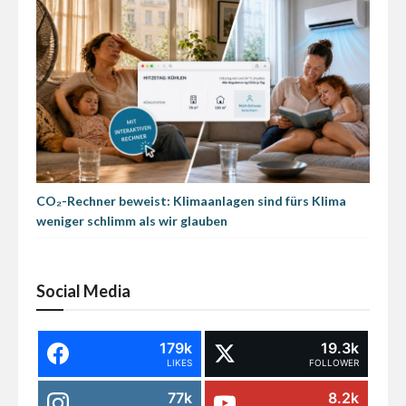
CO₂-Rechner beweist: Klimaanlagen sind fürs Klima
weniger schlimm als wir glauben
Social Media
179k
19.3k
LIKES
FOLLOWER
77k
8.2k