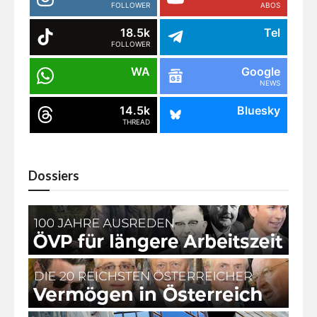
FOLLOWER
ABOS
18.5k
Tel
FOLLOWER
WA
Google
NEWS
14.5k
Bluesky
THREAD
Dossiers