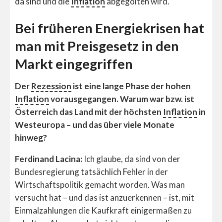
da sind und die
Inflation
abgegolten wird.
Bei früheren Energiekrisen hat
man mit Preisgesetz in den
Markt eingegriffen
Der
Rezession
ist eine lange Phase der hohen
Inflation
vorausgegangen. Warum war bzw. ist
Österreich das Land mit der höchsten
Inflation
in
Westeuropa – und das über viele Monate
hinweg?
Ferdinand Lacina:
Ich glaube, da sind von der
Bundesregierung tatsächlich Fehler in der
Wirtschaftspolitik gemacht worden. Was man
versucht hat – und das ist anzuerkennen – ist, mit
Einmalzahlungen die Kaufkraft einigermaßen zu