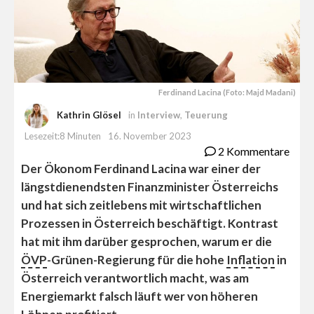
Ferdinand Lacina (Foto: Majd Madani)
Kathrin Glösel
in
Interview
,
Teuerung
Lesezeit:8 Minuten
16. November 2023
2 Kommentare
Der Ökonom Ferdinand Lacina war einer der
längstdienendsten Finanzminister Österreichs
und hat sich zeitlebens mit wirtschaftlichen
Prozessen in Österreich beschäftigt. Kontrast
hat mit ihm darüber gesprochen, warum er die
ÖVP
-Grünen-Regierung für die hohe
Inflation
in
Österreich verantwortlich macht, was am
Energiemarkt falsch läuft wer von höheren