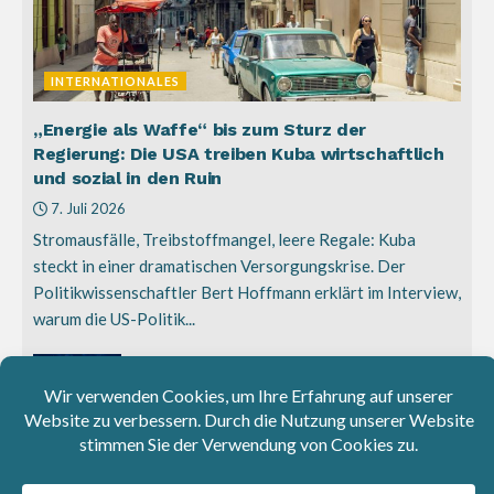
INTERNATIONALES
„Energie als Waffe“ bis zum Sturz der
Regierung: Die USA treiben Kuba wirtschaftlich
und sozial in den Ruin
7. Juli 2026
Stromausfälle, Treibstoffmangel, leere Regale: Kuba
steckt in einer dramatischen Versorgungskrise. Der
Politikwissenschaftler Bert Hoffmann erklärt im Interview,
warum die US-Politik...
Gerald Knaus: Abkommen mit sicheren
Drittstaaten würden Migrationswende
bringen
25. Juni 2026
10 Jahre Brexit: „Für die meisten Briten