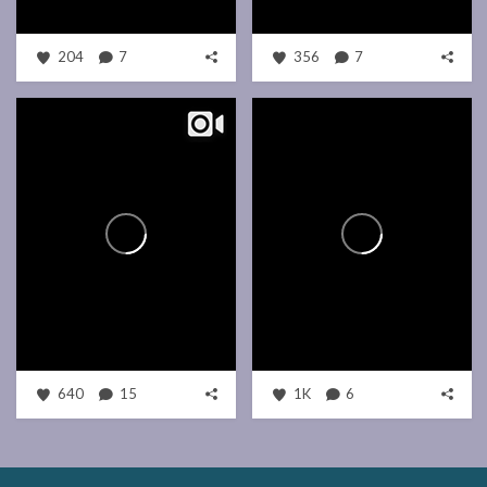
204
7
356
7
640
15
1K
6