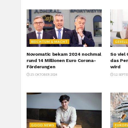
REICHTUM & MACHT
GESEL
Novomatic bekam 2024 nochmal
So viel
rund 14 Millionen Euro Corona-
das Pen
Förderungen
wird
25. OKTOBER 2024
12. SEPT
GOOD NEWS
EUROP