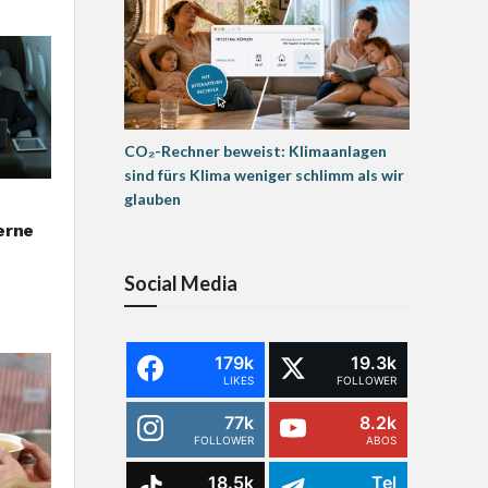
CO₂-Rechner beweist: Klimaanlagen
sind fürs Klima weniger schlimm als wir
glauben
erne
Social Media
179k
19.3k
LIKES
FOLLOWER
77k
8.2k
FOLLOWER
ABOS
18.5k
Tel