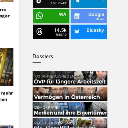
FOLLOWER
rn:
WA
Google
unger
NEWS
14.5k
Bluesky
THREAD
Dossiers
r mehr
men