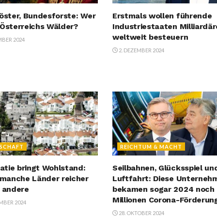
löster, Bundesforste: Wer
Erstmals wollen führende
 Österreichs Wälder?
Industriestaaten Milliardär
weltweit besteuern
MBER 2024
2. DEZEMBER 2024
LSCHAFT
REICHTUM & MACHT
tie bringt Wohlstand:
Seilbahnen, Glücksspiel un
manche Länder reicher
Luftfahrt: Diese Unterneh
s andere
bekamen sogar 2024 noch
Millionen Corona-Förderun
MBER 2024
28. OKTOBER 2024