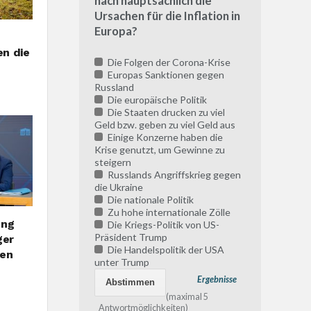
nach hauptsächlich die
Ursachen für die Inflation in
Europa?
n die
Die Folgen der Corona-Krise
Europas Sanktionen gegen
Russland
Die europäische Politik
Die Staaten drucken zu viel
Geld bzw. geben zu viel Geld aus
Einige Konzerne haben die
Krise genutzt, um Gewinne zu
steigern
Russlands Angriffskrieg gegen
die Ukraine
Die nationale Politik
Zu hohe internationale Zölle
ung
Die Kriegs-Politik von US-
Präsident Trump
ger
Die Handelspolitik der USA
ben
unter Trump
Ergebnisse
(maximal 5
Antwortmöglichkeiten)