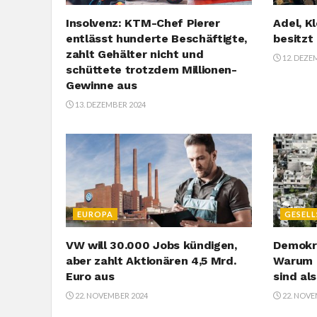
Insolvenz: KTM-Chef Pierer
Adel, K
entlässt hunderte Beschäftigte,
besitzt
zahlt Gehälter nicht und
12. DEZE
schüttete trotzdem Millionen-
Gewinne aus
13. DEZEMBER 2024
EUROPA
GESEL
VW will 30.000 Jobs kündigen,
Demokra
aber zahlt Aktionären 4,5 Mrd.
Warum 
Euro aus
sind al
22. NOVEMBER 2024
22. NOVE