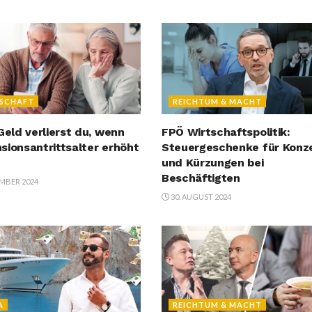
LSCHAFT
REICHTUM & MACHT
 Geld verlierst du, wenn
FPÖ Wirtschaftspolitik:
sionsantrittsalter erhöht
Steuergeschenke für Konz
und Kürzungen bei
Beschäftigten
EMBER 2024
30. AUGUST 2024
A
REICHTUM & MACHT