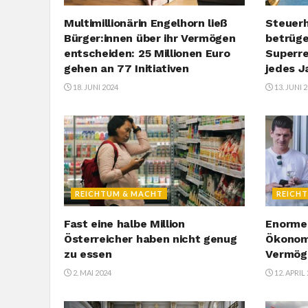
Multimillionärin Engelhorn ließ
Steuerh
Bürger:innen über ihr Vermögen
betrüge
entscheiden: 25 Millionen Euro
Superre
gehen an 77 Initiativen
jedes J
18. JUNI 2024
13. JUNI 
REICHTUM & MACHT
REICH
Fast eine halbe Million
Enormer
Österreicher haben nicht genug
Ökonom
zu essen
Vermög
2. MAI 2024
12. APRIL