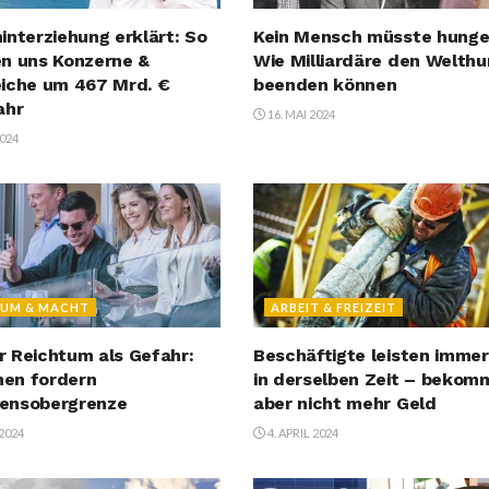
interziehung erklärt: So
Kein Mensch müsste hunge
n uns Konzerne &
Wie Milliardäre den Welth
iche um 467 Mrd. €
beenden können
ahr
16. MAI 2024
2024
TUM & MACHT
ARBEIT & FREIZEIT
 Reichtum als Gefahr:
Beschäftigte leisten imme
en fordern
in derselben Zeit – bekom
ensobergrenze
aber nicht mehr Geld
 2024
4. APRIL 2024