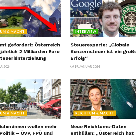
TUM & MACHT
INTERVIEW
mt gefordert: Österreich
Steuerexperte: „Globale
 jährlich 2 Milliarden Euro
Konzernsteuer ist ein groß
teuerhinterziehung
Erfolg“
AR 2024
19. JANUAR 2024
TUM & MACHT
REICHTUM & MACHT
icher:innen wollen mehr
Neue Reichtums-Daten
 Politik – ÖVP, FPÖ und
enthüllen: „Österreich hat