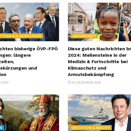
PTION & U-AUSSCHUSS
GESUNDHEIT
chten bisherige ÖVP-FPÖ
Diese guten Nachrichten b
ngen: längere
2024: Meilensteine in der
zeiten,
Medizin & Fortschritte bei
nskürzungen und
Klimaschutz und
ion
Armutsbekämpfung
R 2025
19. DEZEMBER 2024
ER
REICHTUM & MACHT