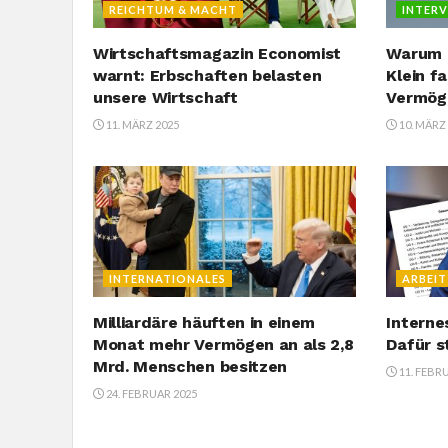
REICHTUM & MACHT
INTER
Wirtschaftsmagazin Economist
Warum M
warnt: Erbschaften belasten
Klein f
unsere Wirtschaft
Vermög
11. MÄRZ 2025
10. MÄRZ
INTERNATIONALES
ARBEIT
Milliardäre häuften in einem
Interne
Monat mehr Vermögen an als 2,8
Dafür s
Mrd. Menschen besitzen
11. FEBR
24. FEBRUAR 2025