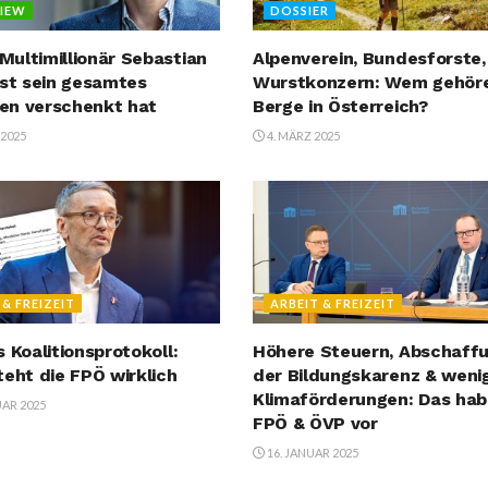
VIEW
DOSSIER
ultimillionär Sebastian
Alpenverein, Bundesforste,
ast sein gesamtes
Wurstkonzern: Wem gehöre
en verschenkt hat
Berge in Österreich?
 2025
4. MÄRZ 2025
 & FREIZEIT
ARBEIT & FREIZEIT
s Koalitionsprotokoll:
Höhere Steuern, Abschaff
teht die FPÖ wirklich
der Bildungskarenz & weni
Klimaförderungen: Das ha
UAR 2025
FPÖ & ÖVP vor
16. JANUAR 2025