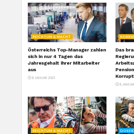
REICHTUM & MACHT
KORRU
Österreichs Top-Manager zahlen
Das bra
sich in nur 4 Tagen das
Regieru
Jahresgehalt ihrer Mitarbeiter
Arbeits
aus
Pensio
Korrupt
8. JANUAR 2025
8. JANUA
REICHTUM & MACHT
DOSSI