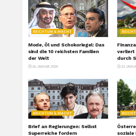
REICHTUM & MACHT
REICH
Mode, Öl und Schokoriegel: Das
Finanza
sind die 10 reichsten Familien
verliert
der Welt
durch S
26. JANUAR 2024
22. JANU
REICHTUM & MACHT
REICH
Brief an Regierungen: Selbst
Österre
Superreiche fordern
soziale