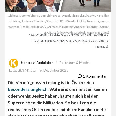
Reichste Österreicher Superreiche Foto: Unsplash; Beck Lukas/VGN Medien
Holding; Andreas Tischler; Starpix; JFK/EXPA (alle APA Picturedesk; eigene
Montage) Foto: Beck Lukas/VGN Medien Holding; Andreas Tischler; Starpix;
JFK/EXPA (alle APA Picturedesk; eigene Montage)
Foto: Unsplash; Beck Lukas/VGN Medien Holding; Andreas
Tischler; Starpix; JFK/EXPA (alle APA Picturedesk; eigene
Montage)
Kontrast Redaktion
in
Reichtum & Macht
Lesezeit:3 Minuten
6. Dezember 2023
1 Kommentar
Die Vermögensverteilung ist in Österreich
besonders ungleich
. Während die meisten keinen
oder wenig Besitz haben, häufen sich bei den
Superreichen die Milliarden. So besitzen die
reichsten 5 Österreicher mit ihren Familien mehr