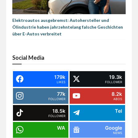
Elektroautos ausgebremst: Autohersteller und
Ölindustrie haben jahrzehntelang falsche Geschichten
über E-Autos verbreitet
Social Media
179k
19.3k
LIKES
FOLLOWER
77k
8.2k
FOLLOWER
ABOS
18.5k
Tel
FOLLOWER
WA
Google
NEWS