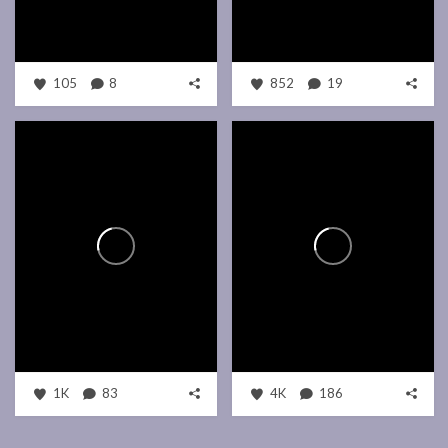
105
8
852
19
1K
83
4K
186