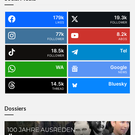
179k
19.3k
LIKES
FOLLOWER
77k
8.2k
FOLLOWER
ABOS
18.5k
Tel
FOLLOWER
WA
Google
NEWS
14.5k
Bluesky
THREAD
Dossiers