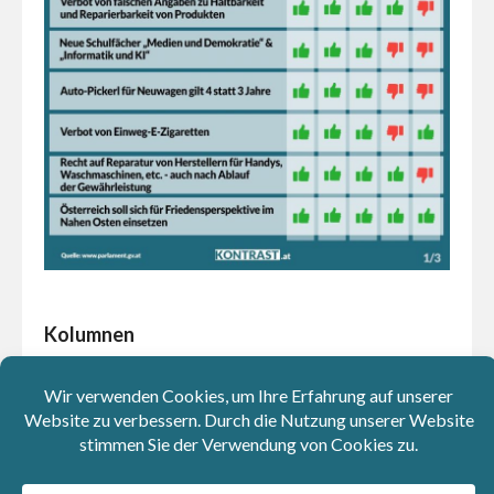
Kolumnen
Herkunft als Schlagzeile: Tust du Gutes, gehörst du
dazu – machst du etwas falsch, bist du ewiger