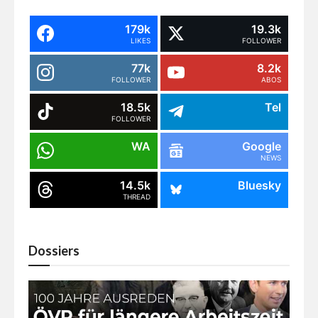
179k
19.3k
LIKES
FOLLOWER
77k
8.2k
FOLLOWER
ABOS
18.5k
Tel
FOLLOWER
WA
Google
NEWS
14.5k
Bluesky
THREAD
Dossiers