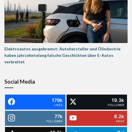
Elektroautos ausgebremst: Autohersteller und Ölindustrie
haben jahrzehntelang falsche Geschichten über E-Autos
verbreitet
Social Media
179k
19.3k
LIKES
FOLLOWER
77k
8.2k
FOLLOWER
ABOS