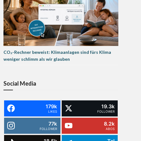
CO₂-Rechner beweist: Klimaanlagen sind fürs Klima
weniger schlimm als wir glauben
Social Media
179k
19.3k
LIKES
FOLLOWER
77k
8.2k
FOLLOWER
ABOS