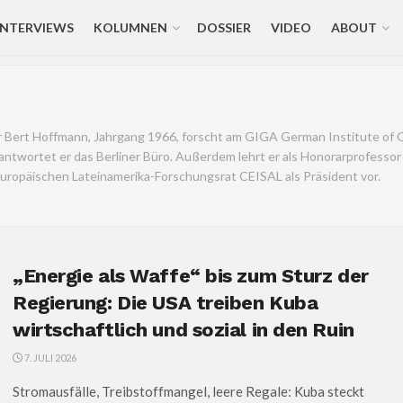
INTERVIEWS
KOLUMNEN
DOSSIER
VIDEO
ABOUT
er Bert Hoffmann, Jahrgang 1966, forscht am GIGA German Institute of 
antwortet er das Berliner Büro. Außerdem lehrt er als Honorarprofessor 
europäischen Lateinamerika-Forschungsrat CEISAL als Präsident vor.
„Energie als Waffe“ bis zum Sturz der
Regierung: Die USA treiben Kuba
wirtschaftlich und sozial in den Ruin
7. JULI 2026
Stromausfälle, Treibstoffmangel, leere Regale: Kuba steckt