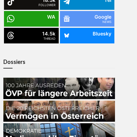
18.5k
Tel
FOLLOWER
WA
Google
NEWS
14.5k
Bluesky
THREAD
Dossiers