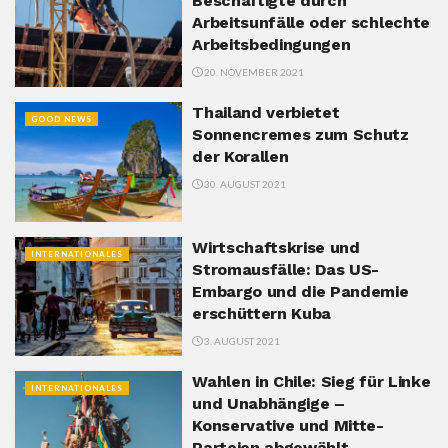
Beschäftigte durch
Arbeitsunfälle oder schlechte
Arbeitsbedingungen
20. NOVEMBER 2021
Thailand verbietet
GOOD NEWS
Sonnencremes zum Schutz
der Korallen
30. AUGUST 2021
Wirtschaftskrise und
INTERNATIONALES
Stromausfälle: Das US-
Embargo und die Pandemie
erschüttern Kuba
3. AUGUST 2021
Wahlen in Chile: Sieg für Linke
INTERNATIONALES
und Unabhängige –
Konservative und Mitte-
Parteien abgewählt