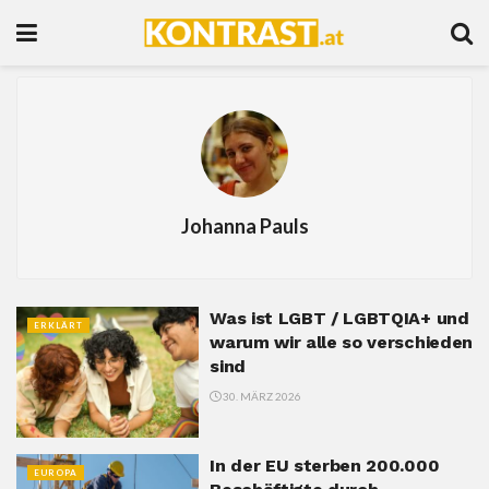
Johanna Pauls
Was ist LGBT / LGBTQIA+ und
ERKLÄRT
warum wir alle so verschieden
sind
30. MÄRZ 2026
In der EU sterben 200.000
EUROPA