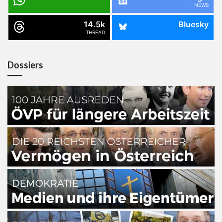
NEWS
14.5k
Bluesky
THREAD
Dossiers