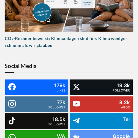
CO₂-Rechner beweist: Klimaanlagen sind fürs Klima weniger
schlimm als wir glauben
Social Media
179k
19.3k
LIKES
FOLLOWER
77k
8.2k
FOLLOWER
ABOS
18.5k
Tel
FOLLOWER
WA
Google