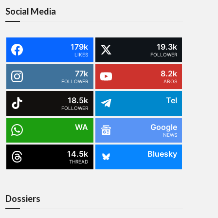
Social Media
179k
19.3k
LIKES
FOLLOWER
77k
8.2k
FOLLOWER
ABOS
18.5k
Tel
FOLLOWER
WA
Google
NEWS
14.5k
Bluesky
THREAD
Dossiers