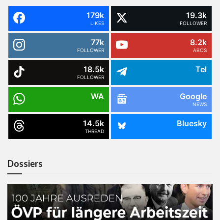
179k
19.3k
LIKES
FOLLOWER
77k
8.2k
FOLLOWER
ABOS
18.5k
Tel
FOLLOWER
WA
Google
NEWS
14.5k
Bluesky
THREAD
Dossiers