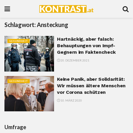
Schlagwort:
Ansteckung
Hartnäckig, aber falsch:
GESUNDHEIT
Behauptungen von Impf-
Gegnern im Faktencheck
20. DEZEMBER 2021
Keine Panik, aber Solidarität:
GESUNDHEIT
Wir müssen ältere Menschen
vor Corona schützen
10. MÄRZ 2020
Umfrage