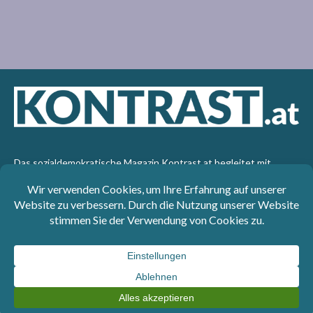
Das sozialdemokratische Magazin Kontrast.at begleitet mit
seinen Beiträgen die aktuelle Politik. Wir betrachten
Gesellschaft, Staat und Wirtschaft von einem progressiven,
emanzipatorischen Standpunkt aus. Kontrast wirft den Blick der
sozialen Gerechtigkeit auf die Welt.
Impressum
: SPÖ-Klub - 1017 Wien - Telefon: +43 1 40110-
3393 - e-mail: redaktion@kontrast.at -
Datenschutzerklärung