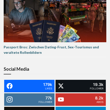
Passport Bros: Zwischen Dating-Frust, Sex-Tourismus und
veraltete Rollenbildern
Social Media
179k
19.3k
LIKES
FOLLOWER
77k
8.2k
FOLLOWER
ABOS