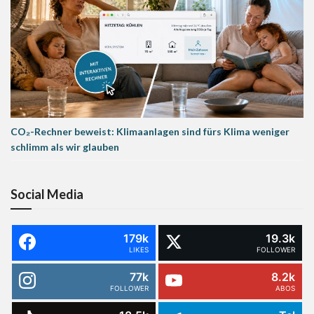
CO₂-Rechner beweist: Klimaanlagen sind fürs Klima weniger
schlimm als wir glauben
Social Media
179k
19.3k
LIKES
FOLLOWER
77k
8.2k
FOLLOWER
ABOS