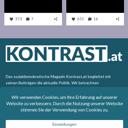
373
7
655
16
Das sozialdemokratische Magazin Kontrast.at begleitet mit
seinen Beiträgen die aktuelle Politik. Wir betrachten
Gesellschaft, Staat und Wirtschaft von einem progressiven,
emanzipatorischen Standpunkt aus. Kontrast wirft den Blick der
sozialen Gerechtigkeit auf die Welt.
Impressum
: SPÖ-Klub - 1017 Wien - Telefon: +43 1 40110-
3393 - e-mail: redaktion@kontrast.at -
Datenschutzerklärung