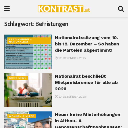
Schlagwort:
Befristungen
Nationalratssitzung vom 10.
ABSTIMMUNGEN
NATIONALRAT
bis 12. Dezember – So haben
die Parteien abgestimmt!
12. DEZEMBER 2025
Nationalrat beschließt
GOOD NEWS
Mietpreisbremse für alle ab
2026
10. DEZEMBER 2025
Heuer keine Mieterhöhungen
WOHNEN & MIETE
in Altbau- &
Genossenschaftswohnungen: