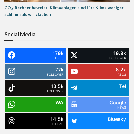
CO₂-Rechner beweist: Klimaanlagen sind fürs Klima weniger
schlimm als wir glauben
Social Media
179k
19.3k
LIKES
FOLLOWER
77k
8.2k
FOLLOWER
ABOS
18.5k
Tel
FOLLOWER
WA
Google
NEWS
14.5k
Bluesky
THREAD