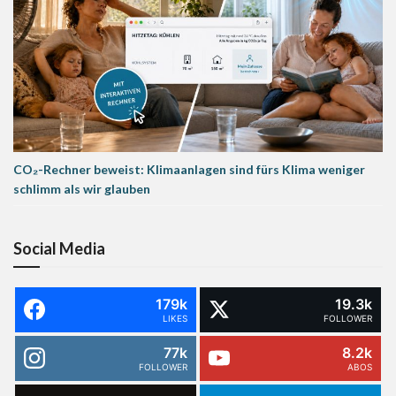
CO₂-Rechner beweist: Klimaanlagen sind fürs Klima weniger
schlimm als wir glauben
Social Media
179k
19.3k
LIKES
FOLLOWER
77k
8.2k
FOLLOWER
ABOS