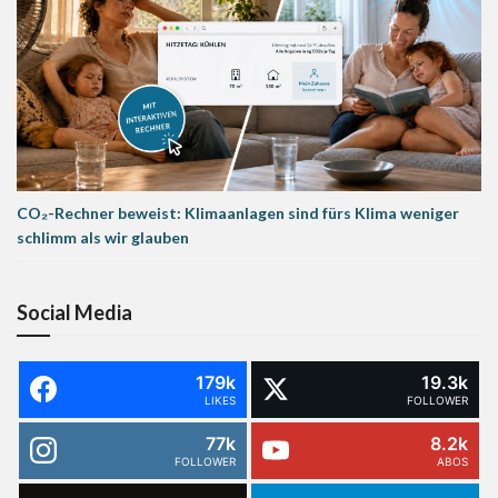
CO₂-Rechner beweist: Klimaanlagen sind fürs Klima weniger
schlimm als wir glauben
Social Media
179k
19.3k
LIKES
FOLLOWER
77k
8.2k
FOLLOWER
ABOS