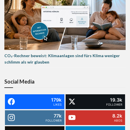
CO₂-Rechner beweist: Klimaanlagen sind fürs Klima weniger
schlimm als wir glauben
Social Media
179k
19.3k
LIKES
FOLLOWER
77k
8.2k
FOLLOWER
ABOS