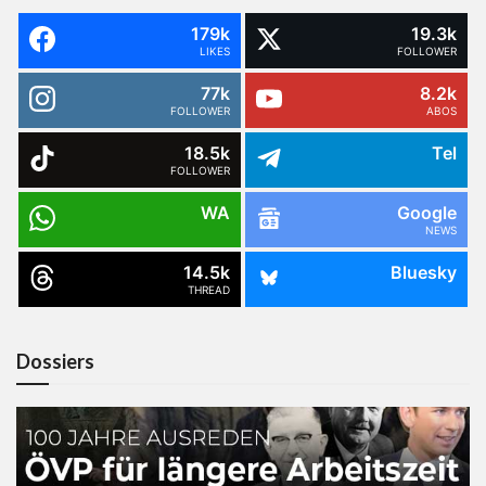
179k
19.3k
LIKES
FOLLOWER
77k
8.2k
FOLLOWER
ABOS
18.5k
Tel
FOLLOWER
WA
Google
NEWS
14.5k
Bluesky
THREAD
Dossiers