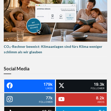
CO₂-Rechner beweist: Klimaanlagen sind fürs Klima weniger
schlimm als wir glauben
Social Media
179k
19.3k
LIKES
FOLLOWER
77k
8.2k
FOLLOWER
ABOS