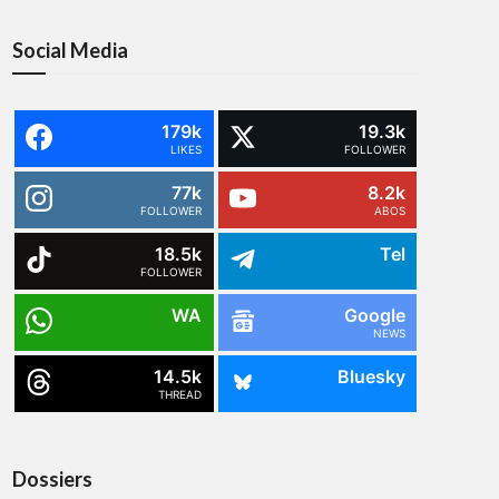
Social Media
179k
19.3k
LIKES
FOLLOWER
77k
8.2k
FOLLOWER
ABOS
18.5k
Tel
FOLLOWER
WA
Google
NEWS
14.5k
Bluesky
THREAD
Dossiers