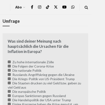
Abo
Umfrage
Was sind deiner Meinung nach
hauptsächlich die Ursachen für die
Inflation in Europa?
Zu hohe internationale Zölle
Die Folgen der Corona-Krise
Die nationale Politik
Russlands Angriffskrieg gegen die Ukraine
Die Kriegs-Politik von US-Präsident Trump
Die Staaten drucken zu viel Geld bzw. geben zu
viel Geld aus
Die europäische Politik
Europas Sanktionen gegen Russland
Die Handelspolitik der USA unter Trump
Einige Konzerne haben die Krise genutzt, um