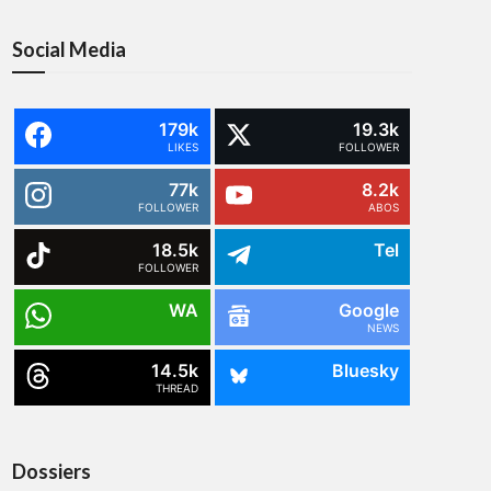
Social Media
179k
19.3k
LIKES
FOLLOWER
77k
8.2k
FOLLOWER
ABOS
18.5k
Tel
FOLLOWER
WA
Google
NEWS
14.5k
Bluesky
THREAD
Dossiers