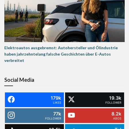
Elektroautos ausgebremst: Autohersteller und Ölindustrie
haben jahrzehntelang falsche Geschichten über E-Autos
verbreitet
Social Media
179k
19.3k
LIKES
FOLLOWER
77k
8.2k
FOLLOWER
ABOS