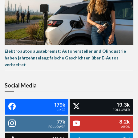
Elektroautos ausgebremst: Autohersteller und Ölindustrie
haben jahrzehntelang falsche Geschichten über E-Autos
verbreitet
Social Media
179k
19.3k
LIKES
FOLLOWER
77k
8.2k
FOLLOWER
ABOS