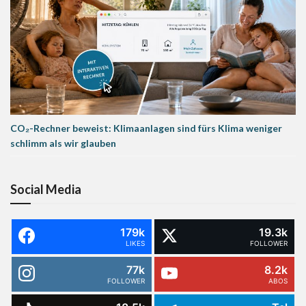
CO₂-Rechner beweist: Klimaanlagen sind fürs Klima weniger
schlimm als wir glauben
Social Media
179k
19.3k
LIKES
FOLLOWER
77k
8.2k
FOLLOWER
ABOS