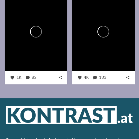
1K
82
4K
183