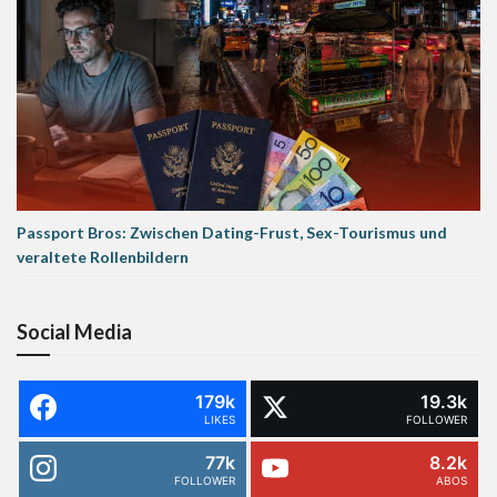
Passport Bros: Zwischen Dating-Frust, Sex-Tourismus und
veraltete Rollenbildern
Social Media
179k
19.3k
LIKES
FOLLOWER
77k
8.2k
FOLLOWER
ABOS