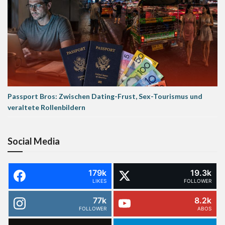
Passport Bros: Zwischen Dating-Frust, Sex-Tourismus und
veraltete Rollenbildern
Social Media
179k
19.3k
LIKES
FOLLOWER
77k
8.2k
FOLLOWER
ABOS