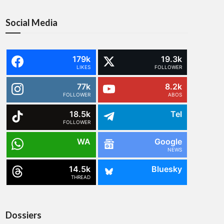
Social Media
179k
19.3k
LIKES
FOLLOWER
77k
8.2k
FOLLOWER
ABOS
18.5k
Tel
FOLLOWER
WA
Google
NEWS
14.5k
Bluesky
THREAD
Dossiers