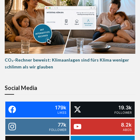
CO₂-Rechner beweist: Klimaanlagen sind fürs Klima weniger
schlimm als wir glauben
Social Media
179k
19.3k
LIKES
FOLLOWER
77k
8.2k
FOLLOWER
ABOS