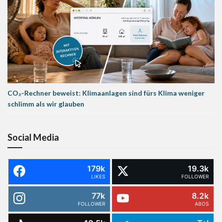
CO₂-Rechner beweist: Klimaanlagen sind fürs Klima weniger
schlimm als wir glauben
Social Media
179k
19.3k
LIKES
FOLLOWER
77k
8.2k
FOLLOWER
ABOS