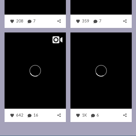
208
7
359
7
642
16
1K
6