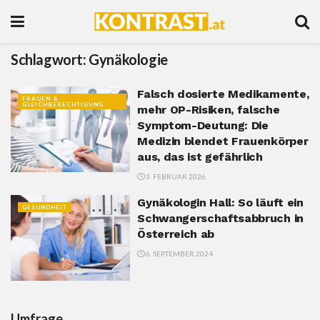
Schlagwort:
Gynäkologie
Falsch dosierte Medikamente,
FRAUEN &
GLEICHBERECHTIGUNG
mehr OP-Risiken, falsche
Symptom-Deutung: Die
Medizin blendet Frauenkörper
aus, das ist gefährlich
3. FEBRUAR 2026
Gynäkologin Hall: So läuft ein
GESUNDHEIT
Schwangerschaftsabbruch in
Österreich ab
6. SEPTEMBER 2024
Umfrage