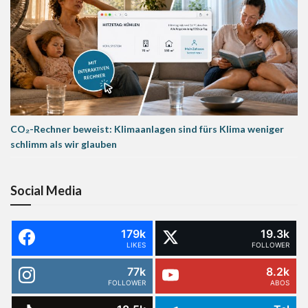
CO₂-Rechner beweist: Klimaanlagen sind fürs Klima weniger
schlimm als wir glauben
Social Media
179k
19.3k
LIKES
FOLLOWER
77k
8.2k
FOLLOWER
ABOS