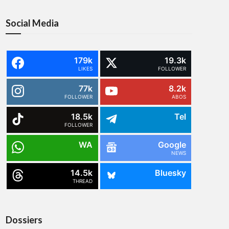
Social Media
179k
19.3k
LIKES
FOLLOWER
77k
8.2k
FOLLOWER
ABOS
18.5k
Tel
FOLLOWER
WA
Google
NEWS
14.5k
Bluesky
THREAD
Dossiers