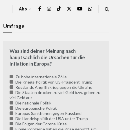
Abo
Umfrage
Was sind deiner Meinung nach
hauptsächlich die Ursachen für die
Inflation in Europa?
Zu hohe internationale Zölle
Die Kriegs-Politik von US-Präsident Trump
Russlands Angriffskrieg gegen die Ukraine
Die Staaten drucken zu viel Geld bzw. geben zu
viel Geld aus
Die nationale Politik
Die europäische Politik
Europas Sanktionen gegen Russland
Die Handelspolitik der USA unter Trump
Die Folgen der Corona-Krise
Einige Konzerne haben die Krise genutzt, um