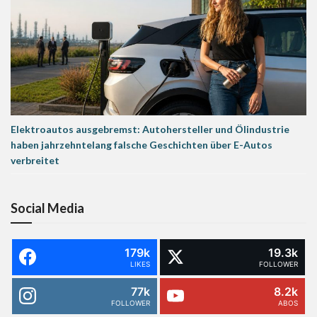
Elektroautos ausgebremst: Autohersteller und Ölindustrie
haben jahrzehntelang falsche Geschichten über E-Autos
verbreitet
Social Media
179k
19.3k
LIKES
FOLLOWER
77k
8.2k
FOLLOWER
ABOS